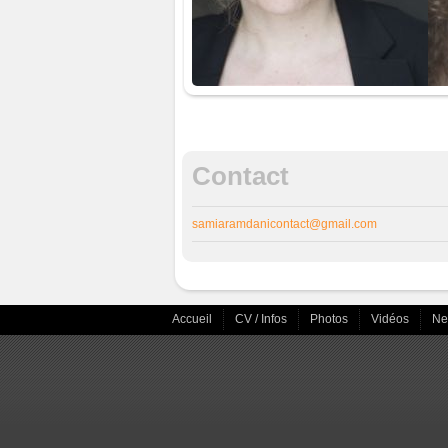
Contact
samiaramdanicontact@gmail.com
Accueil
CV / Infos
Photos
Vidéos
N