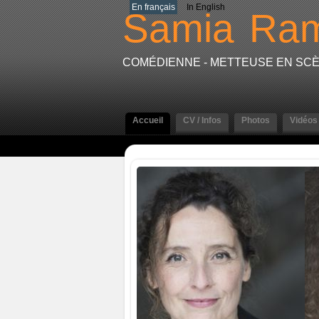
En français
In English
Samia
Ram
COMÉDIENNE - METTEUSE EN SC
Accueil
CV / Infos
Photos
Vidéos