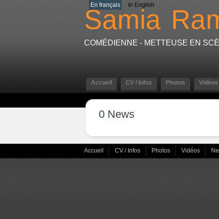
En français
In English
Samia
Ram
COMÉDIENNE - METTEUSE EN SC
Accueil
CV / Infos
Photos
Vidéos
0
News
Accueil
CV / Infos
Photos
Vidéos
N