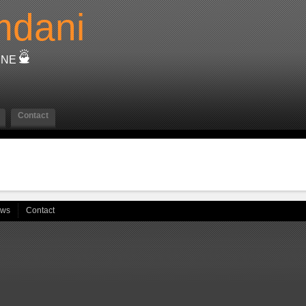
dani
ÈNE
Contact
ews
Contact